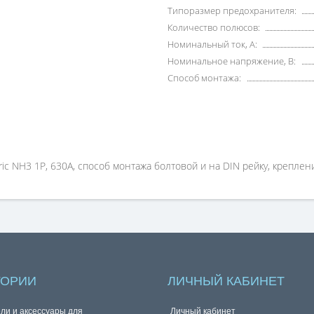
Типоразмер предохранителя:
Количество полюсов:
Номинальный ток, А:
Номинальное напряжение, В:
Способ монтажа:
c NH3 1P, 630A, способ монтажа болтовой и на DIN рейку, креплени
ГОРИИ
ЛИЧНЫЙ КАБИНЕТ
ли и аксессуары для
Личный кабинет