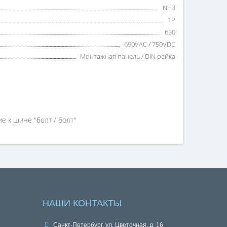
NH3
1P
630
690VAC / 750VDC
Монтажная панель / DIN рейка
е к шине "болт / болт"
НАШИ КОНТАКТЫ
Санкт-Петербург, ул. Цветочная, д. 16