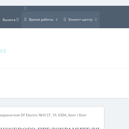
×
Время работы
Клиент-центр
Валюта
ранителя DF Electric NH3 ST, 1P, 630A, болт / болт