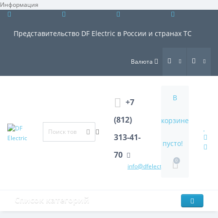
Информация
×
Представительство DF Electric в России и странах ТС
Валюта
В
+7
(812)
корзине
313-41-
пусто!
70
0
info@dfelectric.ru
Список категорий