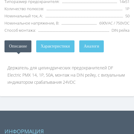
Типоразмер предохранителя:
14x51
Количество полюсов:
1P
Номинальный ток, А:
50
Номинальное напряжение, В:
690VAC / 750VDC
Способ монтажа:
DIN рейка
Описание
Характеристики
Аналоги
Держатель для цилиндрических предохранителей DF
Electric PMX 14, 1P, 50А, монтаж на DIN рейку, c визуальным
индикатором срабатывания 24VDC
ИНФОРМАЦИЯ