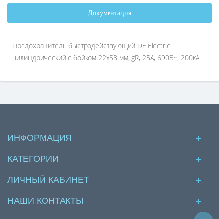
Документация
Предохранитель быстродействующий DF Electric
цилиндрический с бойком 22х58 мм, gR, 25А, 690В~, 200кА
ИНФОРМАЦИЯ
КАТЕГОРИИ
ЛИЧНЫЙ КАБИНЕТ
НАШИ КОНТАКТЫ