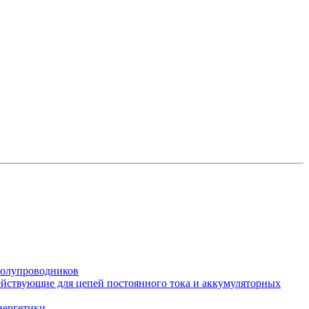
полупроводников
йствующие для цепей постоянного тока и аккумуляторных
нергетики