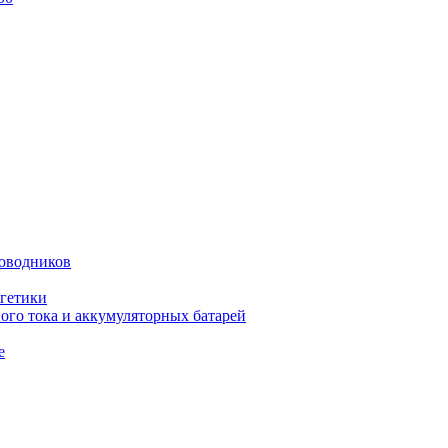
оводников
гетики
го тока и аккумуляторных батарей
е