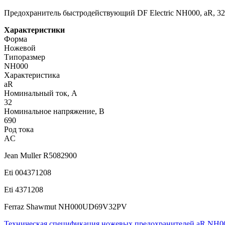
Предохранитель быстродействующий DF Electric NH000, aR, 3
Характеристики
Форма
Ножевой
Типоразмер
NH000
Характеристика
aR
Номинальный ток, А
32
Номинальное напряжение, В
690
Род тока
AC
Jean Muller R5082900
Eti 004371208
Eti 4371208
Ferraz Shawmut NH000UD69V32PV
Техническая спецификация ножевых предохранителей aR NH0