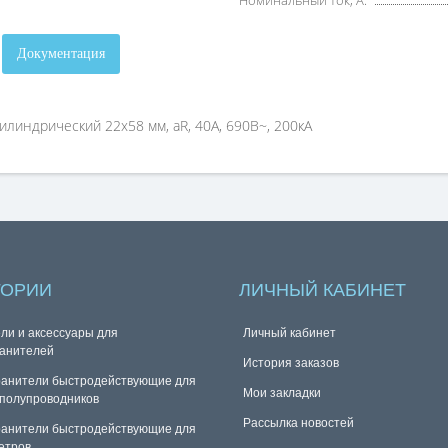
Номинальный ток, А:
Документация
линдрический 22x58 мм, aR, 40А, 690В~, 200кА
ГОРИИ
ЛИЧНЫЙ КАБИНЕТ
ли и аксессуары для
Личный кабинет
анителей
История заказов
анители быстродействующие для
Мои закладки
полупроводников
Рассылка новостей
анители быстродействующие для
етров