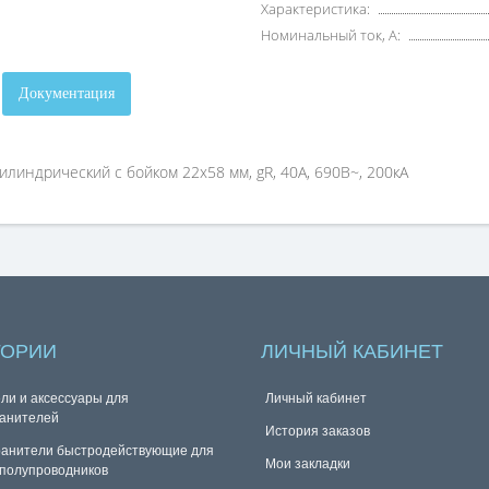
Характеристика:
Номинальный ток, А:
Документация
линдрический с бойком 22х58 мм, gR, 40А, 690В~, 200кА
ГОРИИ
ЛИЧНЫЙ КАБИНЕТ
ли и аксессуары для
Личный кабинет
анителей
История заказов
анители быстродействующие для
Мои закладки
полупроводников