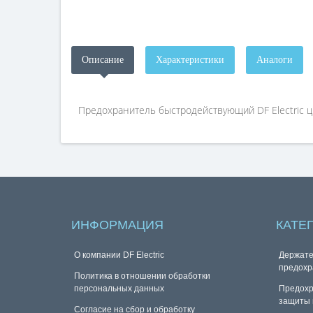
Описание
Характеристики
Аналоги
Предохранитель быстродействующий DF Electric ци
ИНФОРМАЦИЯ
КАТЕ
О компании DF Electric
Держате
предохр
Политика в отношении обработки
персональных данных
Предохр
защиты 
Согласие на сбор и обработку