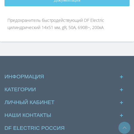
Документация
Предохранитель быстродействующий DF Electric
цилиндрический 14x51 мм, gR, 50А, 690В~, 200кА
ИНФОРМАЦИЯ
КАТЕГОРИИ
ЛИЧНЫЙ КАБИНЕТ
НАШИ КОНТАКТЫ
DF ELECTRIC РОССИЯ