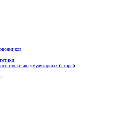
оводников
гетики
го тока и аккумуляторных батарей
е