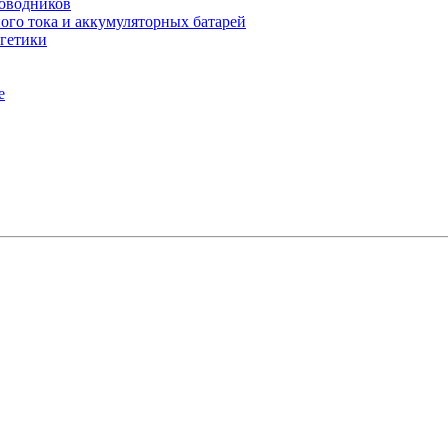
оводников
го тока и аккумуляторных батарей
гетики
е