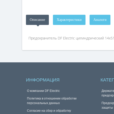
Описание
Характеристики
Аналоги
Предохранитель DF Electric цилиндрический 14х51 
ИНФОРМАЦИЯ
КАТЕ
О компании DF Electric
Держате
предохр
Политика в отношении обработки
персональных данных
Предохр
защиты 
Согласие на сбор и обработку