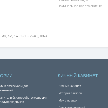
Номинальный ток, А:
Номинальное напряжение, В:
мм, aM, 1А, 690В~ (VAC), 80кА
ГОРИИ
ЛИЧНЫЙ КАБИНЕТ
ли и аксессуары для
Личный кабинет
анителей
История заказов
анители быстродействующие для
Мои закладки
полупроводников
Рассылка новостей