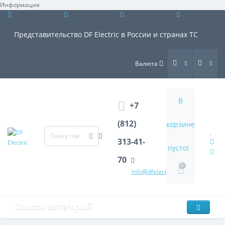
Информация
×
Представительство DF Electric в России и странах ТС
Валюта
В
+7
(812)
корзине
313-41-
пусто!
70
0
info@dfelectric.ru
Список категорий