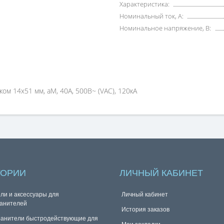
Характеристика:
Номинальный ток, А:
Номинальное напряжение, В:
ом 14х51 мм, aM, 40А, 500В~ (VAC), 120кА
ГОРИИ
ЛИЧНЫЙ КАБИНЕТ
ли и аксессуары для
Личный кабинет
анителей
История заказов
анители быстродействующие для