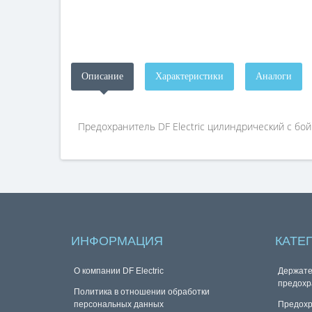
Описание
Характеристики
Аналоги
Предохранитель DF Electric цилиндрический c бойк
ИНФОРМАЦИЯ
КАТЕ
О компании DF Electric
Держате
предохр
Политика в отношении обработки
персональных данных
Предохр