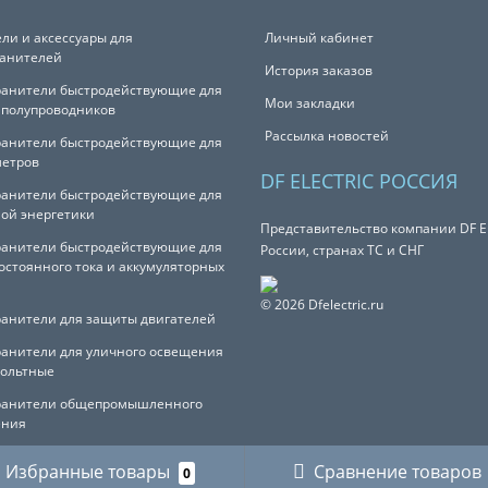
ли и аксессуары для
Личный кабинет
анителей
История заказов
анители быстродействующие для
Мои закладки
полупроводников
Рассылка новостей
анители быстродействующие для
метров
DF ELECTRIC РОССИЯ
анители быстродействующие для
ой энергетики
Представительство компании DF Ele
анители быстродействующие для
России, странах ТС и СНГ
остоянного тока и аккумуляторных
© 2026 Dfelectric.ru
анители для защиты двигателей
анители для уличного освещения
ольтные
ранители общепромышленного
ения
Избранные товары
Сравнение товаров
0