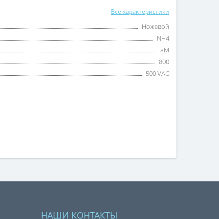
Все характеристики
Ножевой
NH4
aM
800
500 VAC
НАШИ КОНТАКТЫ