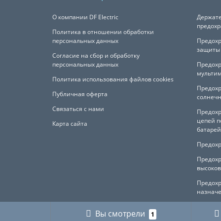
О компании DF Electric
Держате
предохр
Политика в отношении обработки
персональных данных
Предохр
защиты 
Согласие на сбор и обработку
персональных данных
Предохр
мульти
Политика использования файлов cookies
Предохр
Публичная оферта
солнечн
Связаться с нами
Предохр
цепей п
Карта сайта
батарей
Предохр
Предохр
высоков
Предох
назнач
Вы смотрели
1