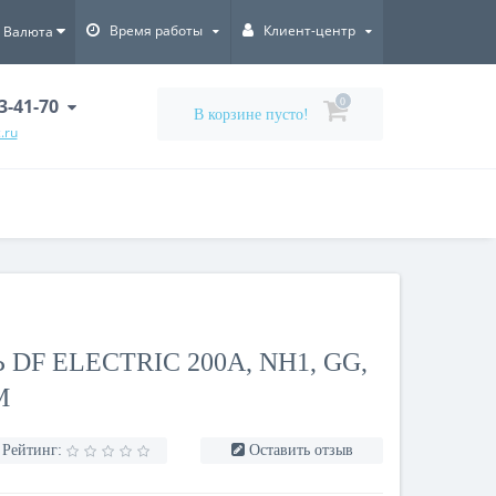
Время работы
Клиент-центр
Валюта
3-41-70
0
В корзине пусто!
.ru
DF ELECTRIC 200A, NH1, GG,
М
Рейтинг:
Оставить отзыв