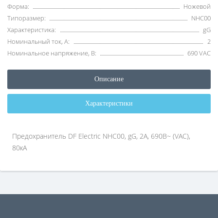
Форма:
Ножевой
Типоразмер:
NHC00
Характеристика:
gG
Номинальный ток, А:
2
Номинальное напряжение, В:
690 VAC
Описание
Характеристики
Предохранитель DF Electric NHC00, gG, 2A, 690B~ (VAC),
80кА