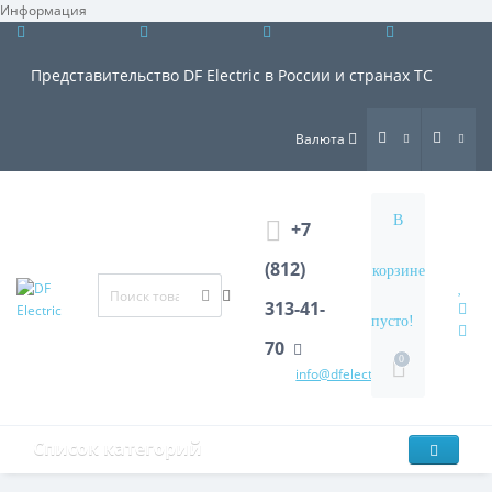
Информация
×
Представительство DF Electric в России и странах ТС
Валюта
В
+7
(812)
корзине
313-41-
пусто!
70
0
info@dfelectric.ru
Список категорий