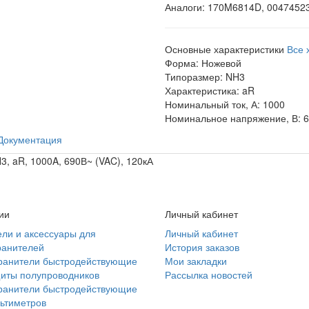
Аналоги:
170M6814D, 00474523
Основные характеристики
Все 
Форма:
Ножевой
Типоразмер:
NH3
Характеристика:
aR
Номинальный ток, А:
1000
Номинальное напряжение, В:
6
Документация
, aR, 1000A, 690В~ (VAC), 120кА
ии
Личный кабинет
ли и аксессуары для
Личный кабинет
ранителей
История заказов
ранители быстродействующие
Мои закладки
иты полупроводников
Рассылка новостей
ранители быстродействующие
ьтиметров