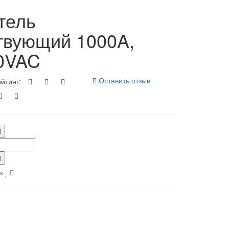
тель
твующий 1000A,
90VAC
Оставить отзыв
йтинг:
к