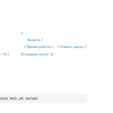
Валюта
Время работы
Клиент-центр
1-70
В корзине пусто!
0
00A, NH3, aR, 690VAC